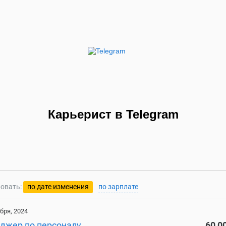
Карьерист в Telegram
овать:
по дате изменения
по зарплате
бря, 2024
джер по персоналу
60 0