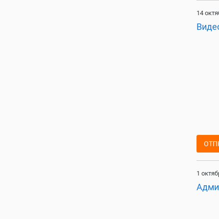
14 октя
Виде
ОТП
1 октяб
Адми