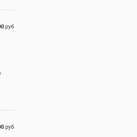
00
руб
я
00
руб