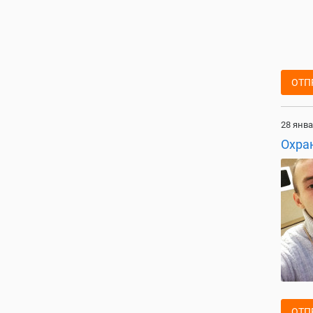
ОТП
28 янва
Охра
ОТП