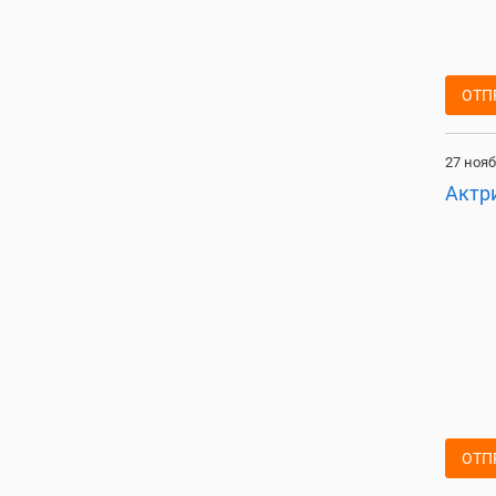
ОТП
27 нояб
Актри
ОТП