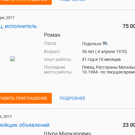
ря, 2017
ц, исполнитель
75 0
Роман
Город
local_shipping
Подольск
Возраст
56 лет ( 4 апреля 1970)
Опыт работы:
41 год и 10 месяцев
Последнее
Певец, Рестораны Москвы
место работы:
10.1984 - по текущее врем
РАВИТЬ ПРИГЛАШЕНИЕ
ПОДРОБНЕЕ
, 2017
лейщик объявлений
23 0
Шура Маркарович