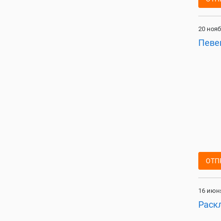
20 нояб
Певе
ОТП
16 июня
Раск