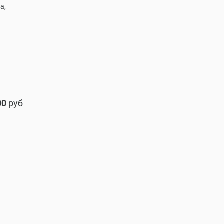
а,
00
руб