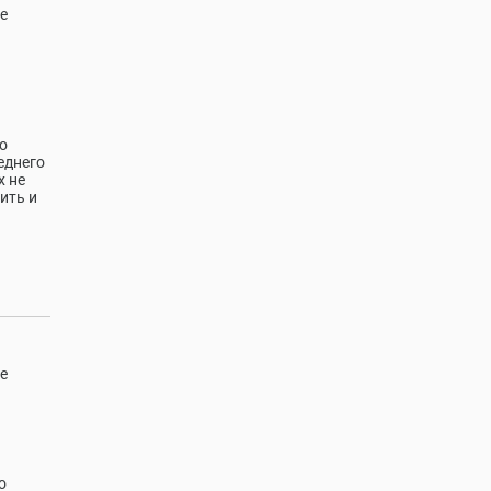
е
о
еднего
х не
ить и
е
о