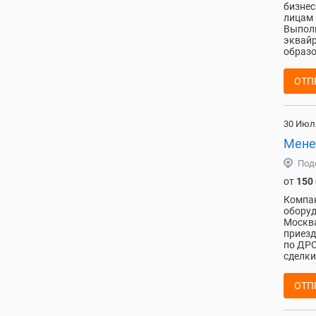
бизнес
лицам 
Выполн
эквайр
образо
ОТП
30 Июл
Мене
Под
от
150
Компан
оборуд
Москва
приезд
по ДРО
сделки
ОТП