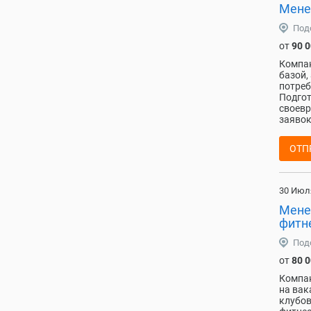
Мене
Под
от
90 
Компан
базой,
потреб
Подгот
своевр
заявок
ОТП
30 Июл
Мене
фитн
Под
от
80 
Компан
на вак
клубов