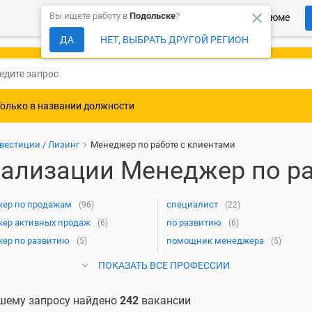
close
Вы ищете работу в
Подольске
?
Более 150 000 компаний ждут Ваше резюме
ДА
НЕТ, ВЫБРАТЬ ДРУГОЙ РЕГИОН
Только в названии должности
нвестиции / Лизинг
Менеджер по работе с клиентами
ализации Менеджер по ра
ер по продажам
специалист
(96)
(22)
ер активных продаж
по развитию
(6)
(6)
ер по развитию
помощник менеджера
(5)
(5)
ПОКАЗАТЬ ВСЕ ПРОФЕССИИ
шему запросу найдено
242
вакансии