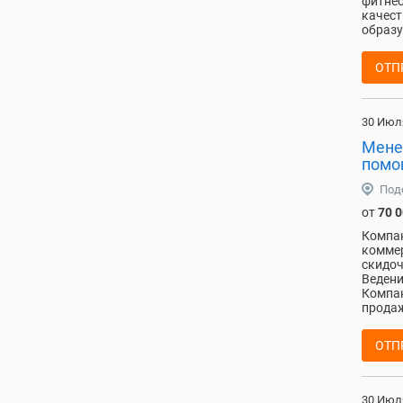
фитнес
качест
образу
ОТП
30 Июл
Мене
помо
Под
от
70 
Компан
коммер
скидоч
Ведени
Компан
продаж
ОТП
30 Июл