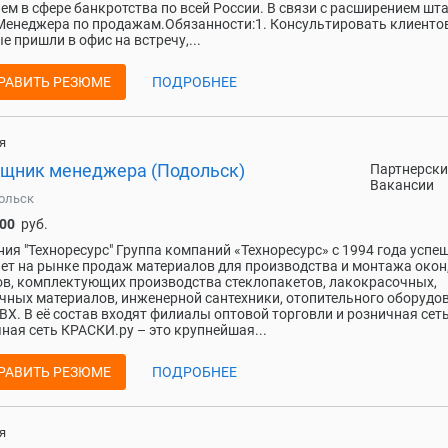
ем в сфере банкротства по всей России. В связи с расширением шт
енеджера по продажам.Обязанности:1. Консультировать клиентов
е пришли в офис на встречу,...
РАВИТЬ РЕЗЮМЕ
ПОДРОБНЕЕ
я
щник менеджера (Подольск)
Партнерски
Вакансии
ольск
000
руб.
ия "Техноресурс" Группа компаний «Техноресурс» с 1994 года успе
ет на рынке продаж материалов для производства и монтажа окон
в, комплектующих производства стеклопакетов, лакокрасочных,
чных материалов, инженерной сантехники, отопительного оборудо
ВХ. В её состав входят филиалы оптовой торговли и розничная сеть
ная сеть КРАСКИ.ру – это крупнейшая...
РАВИТЬ РЕЗЮМЕ
ПОДРОБНЕЕ
я