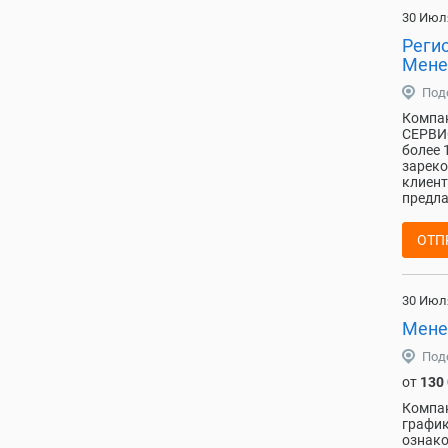
30 Июл
Реги
Мене
Под
Компан
СЕРВИС
более 
зареко
клиент
предла
ОТП
30 Июл
Мене
Под
от
130
Компан
график
ознако