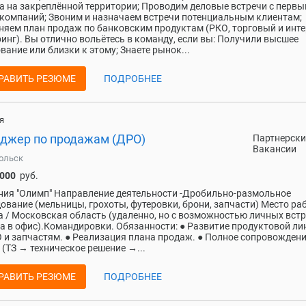
а на закреплённой территории; Проводим деловые встречи с перв
компаний; Звоним и назначаем встречи потенциальным клиентам;
яем план продаж по банковским продуктам (РКО, торговый и инте
инг). Вы отлично вольётесь в команду, если вы: Получили высшее
вание или близки к этому; Знаете рынок...
РАВИТЬ РЕЗЮМЕ
ПОДРОБНЕЕ
я
джер по продажам (ДРО)
Партнерски
Вакансии
ольск
 000
руб.
ия "Олимп" Направление деятельности -Дробильно-размольное
ование (мельницы, грохоты, футеровки, брони, запчасти) Место ра
 / Московская область (удаленно, но с возможностью личных встр
а в офис).Командировки. Обязанности: ● Развитие продуктовой ли
 и запчастям. ● Реализация плана продаж. ● Полное сопровожден
 (ТЗ → техническое решение →...
РАВИТЬ РЕЗЮМЕ
ПОДРОБНЕЕ