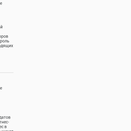
е
ой
оров
троль
одящих
е
датов
тнес-
ес в