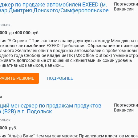
джер по продаже автомобилей EXEED (м.
Партнерски
Вакансии
вар Дмитрия Донского/Симферопольское
ольск
 000
до
400 000
руб.
ия "У Сервис+" Приглашаем в нашу дружную команду Менеджера п
е новых автомобилей EXEED! Требования: Образование не ниже ср
льного Желателен опыт в продажах автомобилей с пробегом/новы
одного года Свободное владение ПК (MS Office, Outlook) Умение стро
живать долгосрочные отношения с клиентами Высокий уровень
икативных навыков, навыки...
РАВИТЬ РЕЗЮМЕ
ПОДРОБНЕЕ
я
щий менеджер по продажам продуктов
Партнерски
Вакансии
 (B2B) в г. Подольск
ольск
 000
руб.
ия "Альфа-Банк" Чем мы занимаемся: Привлекаем клиентов малог