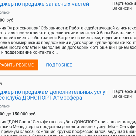
джер по продаже запасных частей
Партнерски
Вакансии
ольск
000
руб.
ия "Агротехнопарк" Обязанности: Работа с действующей клиентск
 а так же поиск клиентов, расширение клиентской базы Выявление
ностей клиента, сбор заявок Встречи с клиентами, ведение перегов
овка коммерческих предложений и договоров купли-продажи Кон
еменности оплаты и выполнения договорных отношений Прием вх
 и поддержание контакта с...
РАВИТЬ РЕЗЮМЕ
ПОДРОБНЕЕ
я
джер по продажам дополнительных услуг
Партнерски
Вакансии
ес-клуба ДОНСПОРТ Атмосфера
ольск
000
до
150 000
руб.
ия "ДОН Спорт" Сеть фитнес-клубов ДОНСПОРТ приглашает канди
ансию Менеджер по продажам дополнительных услуг Мы – Сеть фи
 премиум класса, компания крутых профессионалов, ведущая бизн