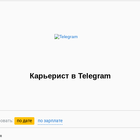
Карьерист в Telegram
овать:
по дате
по зарплате
я