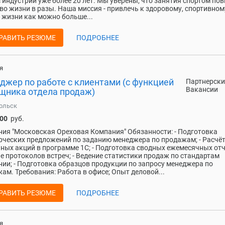
 индустрии уже более 20 лет. Мы уверены, что занятия спортом п
во жизни в разы. Наша миссия - привлечь к здоровому, спортивном
 жизни как можно больше...
РАВИТЬ РЕЗЮМЕ
ПОДРОБНЕЕ
я
джер по работе с клиентами (с функцией
Партнерски
Вакансии
щника отдела продаж)
ольск
000
руб.
ия "Московская Ореховая Компания" Обязанности: - Подготовка
ческих предложений по заданию менеджера по продажам; - Расчё
ных акций в программе 1С; - Подготовка сводных ежемесячных отчё
е протоколов встреч; - Ведение статистики продаж по стандартам
ии; - Подготовка образцов продукции по запросу менеджера по
ам. Требования: Работа в офисе; Опыт деловой...
РАВИТЬ РЕЗЮМЕ
ПОДРОБНЕЕ
я