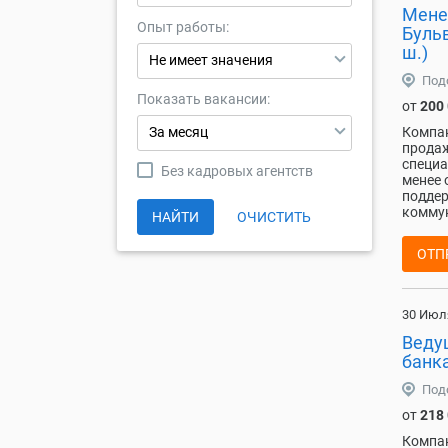
Мене
Опыт работы:
Буль
ш.)
Не имеет значения
Под
Показать вакансии:
от
200
За месяц
Компан
продаж
специа
Без кадровых агентств
менее 
поддер
коммун
НАЙТИ
ОЧИСТИТЬ
ОТП
30 Июл
Веду
банка
Под
от
218
Компан