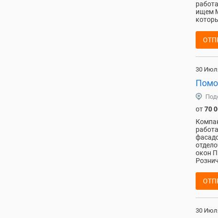
работа
ищем М
которы
ОТП
30 Июл
Помо
Под
от
70 
Компан
работа
фасадо
отдело
окон П
Рознич
ОТП
30 Июл