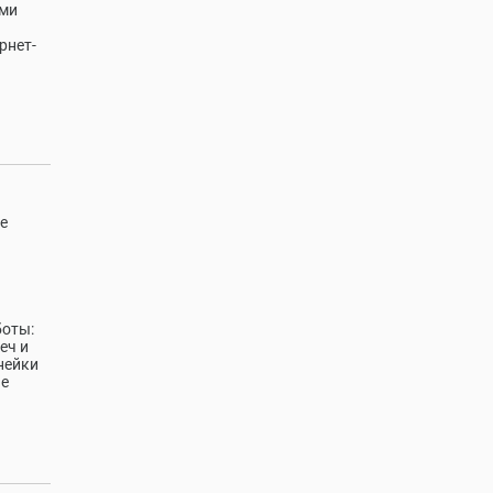
ыми
рнет-
е
боты:
еч и
нейки
ие