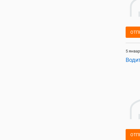
ОТП
5 январ
Води
ОТП