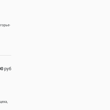
горье-
00
руб
цеха,