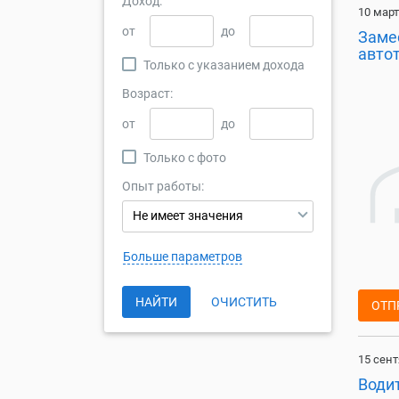
Доход:
10 март
от
до
Заме
авто
Только с указанием дохода
Возраст:
от
до
Только с фото
Опыт работы:
Не имеет значения
Больше параметров
НАЙТИ
ОЧИСТИТЬ
ОТП
15 сент
Води