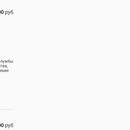
00
руб
 службы
тва,
ение
00
руб