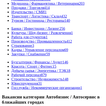
Медицина / Фармацевтика / Ветеринария
203
Продажи / Торговля
414
Издательство / СМИ
1
Транспорт / Логистика / Склад
432
Туризм / Гостиницы / Рестораны
140
Банки / Инвестиции / Лизинг
256
Культура / Шоу-бизнес / Развлечения
1
Работа для студентов
1
Производство / Промышленность
412
Страхование
3
Кадры / Управление персоналом
69
Закупки / Снабжение
59
Бухгалтерия / Финансы / Аудит
146
Красота / Спорт / Фитнес
15
Добыча сырья / Энергетика / ТЭК
18
Рабочий персонал
879
Строительство / Недвижимость
148
Юриспруденция
31
Госслужба / Некоммерческие организации
1
Вакансии категории Автобизнес / Автосервис в
ближайших городах