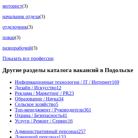
моторист
(3)
начальник отдела
(3)
отделочник
(3)
повар
(3)
разнорабочий
(3)
Показать все профессии
Другие разделы каталога вакансий в Подольске
Информационные технологии / IT / Интернет
169
Дизайн / Искусство
12
Реклама / Маркетинг / PR
23
Образование / Наука
34
Сельское хозяйство
5
Топ-менеджмент / Руководители
361
Охрана / Безопасность
41
Услуги / Ремонт / Сервис
16
Административный персонал
257
Домашний персонал
133