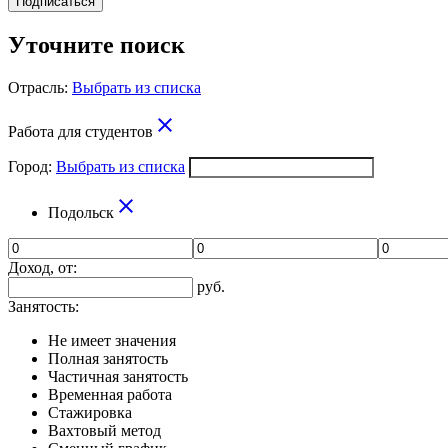
Подписаться
Уточните поиск
Отрасль:
Выбрать из списка
close
Работа для студентов
Город:
Выбрать из списка
close
Подольск
Доход, от:
руб.
Занятость:
Не имеет значения
Полная занятость
Частичная занятость
Временная работа
Стажировка
Вахтовый метод