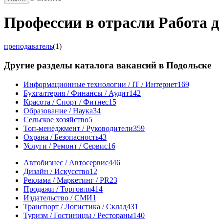
Профессии в отрасли Работа д
преподаватель
(1)
Другие разделы каталога вакансий в Подольске
Информационные технологии / IT / Интернет
169
Бухгалтерия / Финансы / Аудит
142
Красота / Спорт / Фитнес
15
Образование / Наука
34
Сельское хозяйство
5
Топ-менеджмент / Руководители
359
Охрана / Безопасность
43
Услуги / Ремонт / Сервис
16
Автобизнес / Автосервис
446
Дизайн / Искусство
12
Реклама / Маркетинг / PR
23
Продажи / Торговля
414
Издательство / СМИ
1
Транспорт / Логистика / Склад
431
Туризм / Гостиницы / Рестораны
140