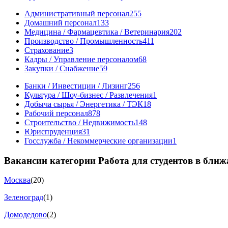
Административный персонал
255
Домашний персонал
133
Медицина / Фармацевтика / Ветеринария
202
Производство / Промышленность
411
Страхование
3
Кадры / Управление персоналом
68
Закупки / Снабжение
59
Банки / Инвестиции / Лизинг
256
Культура / Шоу-бизнес / Развлечения
1
Добыча сырья / Энергетика / ТЭК
18
Рабочий персонал
878
Строительство / Недвижимость
148
Юриспруденция
31
Госслужба / Некоммерческие организации
1
Вакансии категории Работа для студентов в бли
Москва
(20)
Зеленоград
(1)
Домодедово
(2)